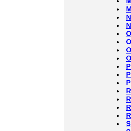
M
M
N
N
O
O
O
O
P
P
P
R
R
R
R
S