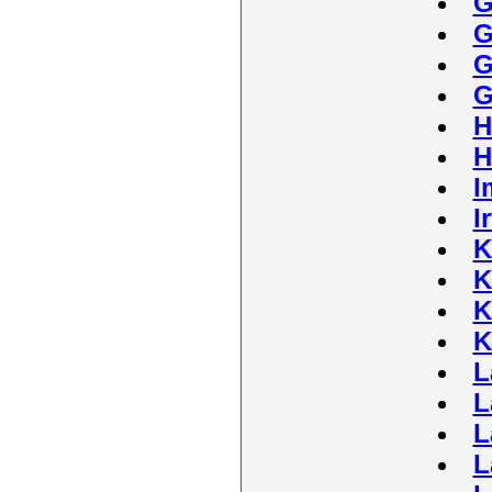
G
G
G
G
H
H
I
I
K
K
K
K
L
L
L
L