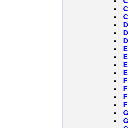
C
C
C
D
D
D
E
E
E
E
F
F
F
F
G
G